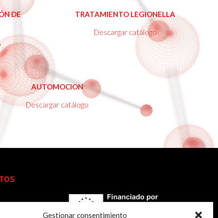
er
Ver
ÓN DE
TRATAMIENTO LEGIONELLA
álogo
Catálogo
Descargar catálogo
o
Ver
AUTOMOCION
Catálogo
Descargar catálogo
TOS
Gestionar consentimiento