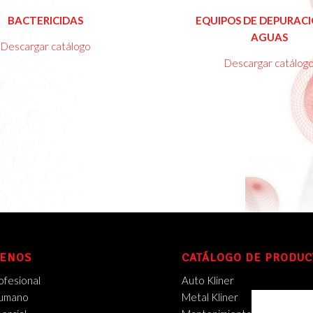
Ver
V
BACTERICIDAS
EQUIPOS DE DEPURACI
Catálogo
Cat
AGUAS
Descargar catálogo
Descargar catálog
ENOS
CATÁLOGO DE PRODUC
ofesional
Auto Kliner
Humano
Metal Kliner