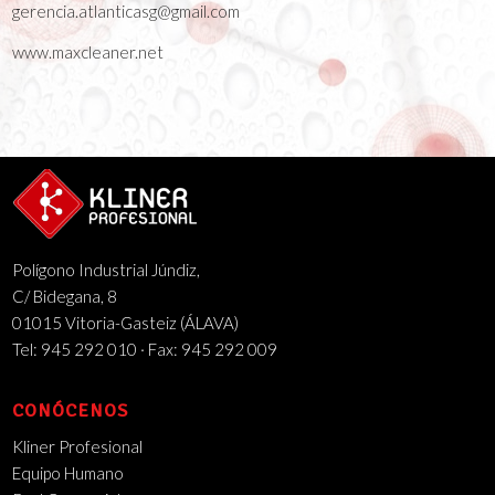
gerencia.atlanticasg@gmail.com
www.maxcleaner.net
Polígono Industrial Júndiz,
C/ Bidegana, 8
01015 Vitoria-Gasteiz (ÁLAVA)
Tel: 945 292 010 · Fax: 945 292 009
CONÓCENOS
Kliner Profesional
Equipo Humano