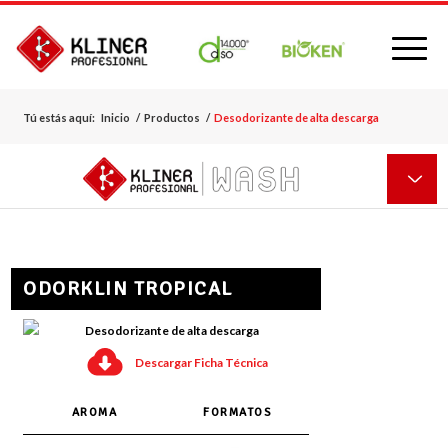
Tú estás aquí:
Inicio
/
Productos
/
Desodorizante de alta descarga
ODORKLIN TROPICAL
Desodorizante de alta descarga
Descargar Ficha Técnica
AROMA
FORMATOS