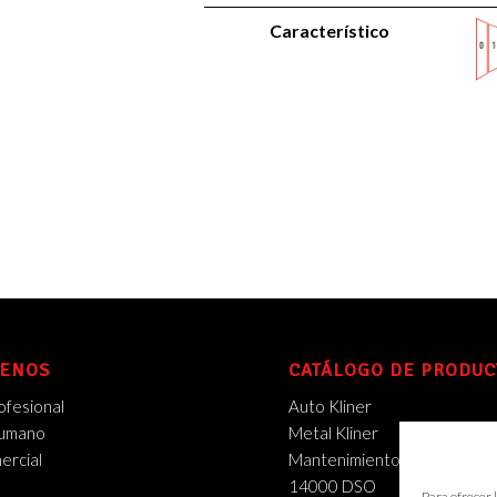
Característico
ENOS
CATÁLOGO DE PRODUC
ofesional
Auto Kliner
Humano
Metal Kliner
rcial
Mantenimiento Industrial
14000 DSO
Para ofrecer 