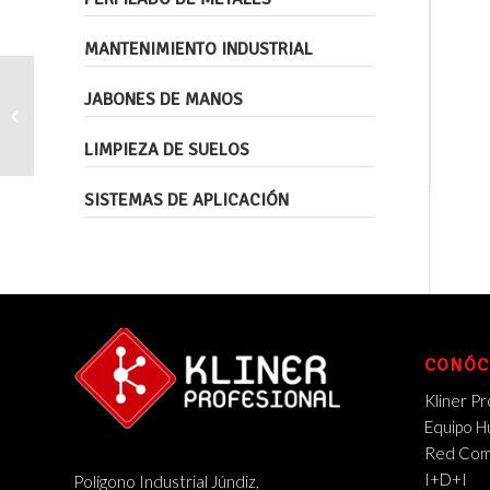
MANTENIMIENTO INDUSTRIAL
JABONES DE MANOS
Fluido de corte soluble semisintético
LIMPIEZA DE SUELOS
SISTEMAS DE APLICACIÓN
CONÓC
Kliner Pr
Equipo 
Red Come
I+D+I
Polígono Industrial Júndiz,