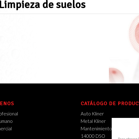
Limpieza de suelos
ENOS
CATÁLOGO DE PRODUC
ofesional
Auto Kliner
Humano
Metal Kliner
rcial
Mantenimiento Industrial
14000 DSO
Para ofrecer 