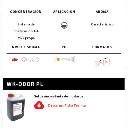
CONCENTRACION
APLICACIÓN
AROMA
Sistema de
Característico
dosificación 1-4
ml/kg ropa
NIVEL ESPUMA
PH
FORMATOS
WK-ODOR PL
Gel desincrustante de inodoros.
Descargar Ficha Técnica