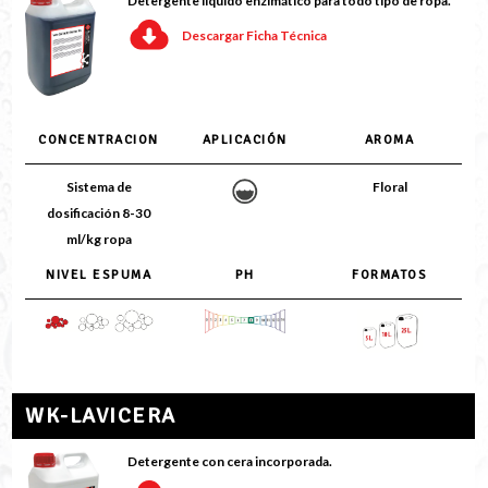
Detergente liquido enzimático para todo tipo de ropa.
Descargar Ficha Técnica
CONCENTRACION
APLICACIÓN
AROMA
Sistema de
Floral
dosificación 8-30
ml/kg ropa
NIVEL ESPUMA
PH
FORMATOS
WK-LAVICERA
Detergente con cera incorporada.