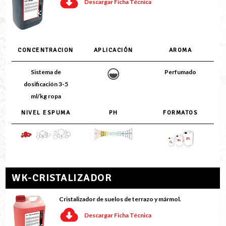
Descargar Ficha Técnica
CONCENTRACION
APLICACIÓN
AROMA
Sistema de
Perfumado
dosificación 3-5
ml/kg ropa
NIVEL ESPUMA
PH
FORMATOS
WK-CRISTALIZADOR
Cristalizador de suelos de terrazo y mármol.
Descargar Ficha Técnica