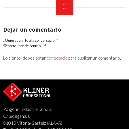
0
COMENTARIOS
Dejar un comentario
¿Quieres unirte a la conversación?
Siéntete libre de contribuir!
Lo siento, debes estar
conectado
para publicar un comentario.
Polígono Industrial Júndiz,
C/ Bidegana, 8
01015 Vitoria-Gasteiz (ÁLAVA)