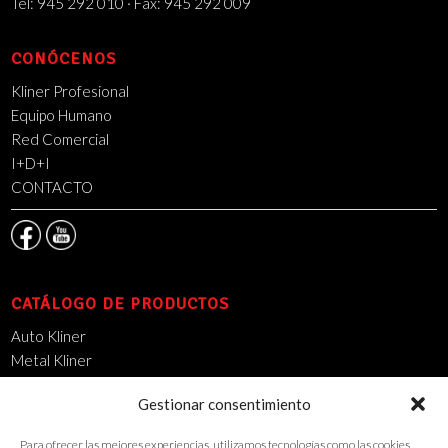
Tel: 945 292 010 · Fax: 945 292 009
CONÓCENOS
Kliner Profesional
Equipo Humano
Red Comercial
I+D+I
CONTACTO
CATÁLOGO DE PRODUCTOS
Auto Kliner
Metal Kliner
Mantenimiento Industrial
Gestionar consentimiento
14000 DSO
Limpieza Urbana
Para ofrecer las mejores experiencias, utilizamos tecnologías como las cookies