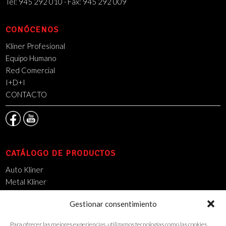
Tel: 945 292 010 · Fax: 945 292 009
CONÓCENOS
Kliner Profesional
Equipo Humano
Red Comercial
I+D+I
CONTACTO
CATÁLOGO DE PRODUCTOS
Auto Kliner
Metal Kliner
Mantenimiento Industrial
Gestionar consentimiento
14000 DSO
Limpieza Urbana
Para ofrecer las mejores experiencias, utilizamos tecnologías como las cookies