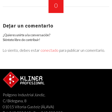
0
COMENTARIOS
Dejar un comentario
¿Quieres unirte a la conversación?
Siéntete libre de contribuir!
Lo siento, debes estar
conectado
para publicar un comentario.
Polígono Industrial Júndiz,
C/ Bidegana, 8
01015 Vitoria-Gasteiz (ÁLAVA)