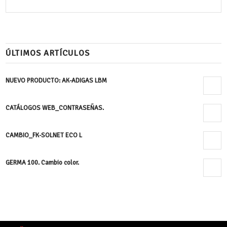
ÚLTIMOS ARTÍCULOS
NUEVO PRODUCTO: AK-ADIGAS LBM
24 enero, 2020 - 12:27 pm
CATÁLOGOS WEB_CONTRASEÑAS.
8 noviembre, 2019 - 10:13 am
CAMBIO_FK-SOLNET ECO L
17 octubre, 2019 - 9:04 am
GERMA 100. Cambio color.
16 abril, 2019 - 5:39 pm