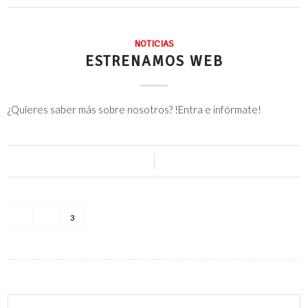
NOTICIAS
ESTRENAMOS WEB
¿Quieres saber más sobre nosotros? !Entra e infórmate!
0 Comentarios
/
15 junio, 2016
1
2
3
Página 3 de 3