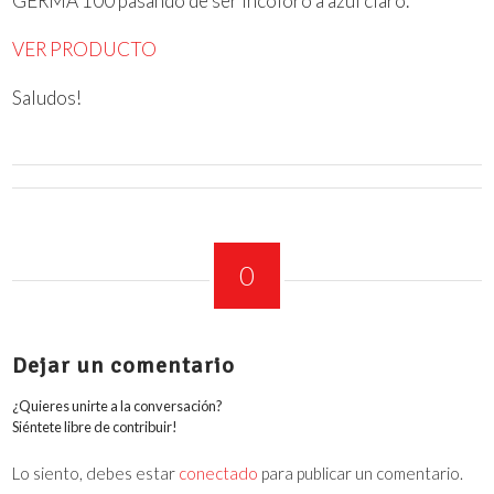
GERMA 100 pasando de ser incoloro a azul claro.
VER PRODUCTO
Saludos!
0
COMENTARIOS
Dejar un comentario
¿Quieres unirte a la conversación?
Siéntete libre de contribuir!
Lo siento, debes estar
conectado
para publicar un comentario.