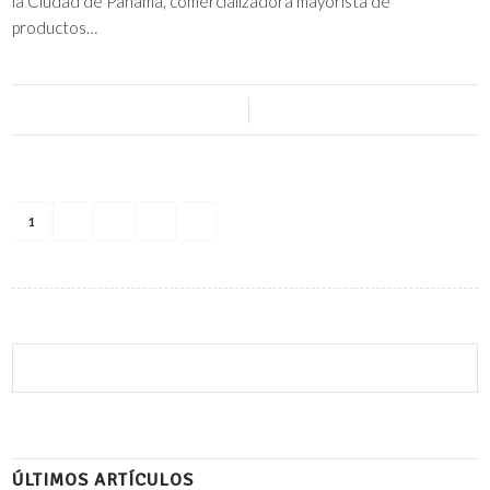
la Ciudad de Panamá, comercializadora mayorista de
productos…
0 Comentarios
/
20 julio, 2023
1
2
3
›
»
Página 1 de 9
ÚLTIMOS ARTÍCULOS