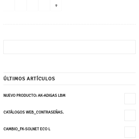
«
‹
7
8
9
Página 9 de 9
ÚLTIMOS ARTÍCULOS
NUEVO PRODUCTO: AK-ADIGAS LBM
24 enero, 2020 - 12:27 pm
CATÁLOGOS WEB_CONTRASEÑAS.
8 noviembre, 2019 - 10:13 am
CAMBIO_FK-SOLNET ECO L
17 octubre, 2019 - 9:04 am