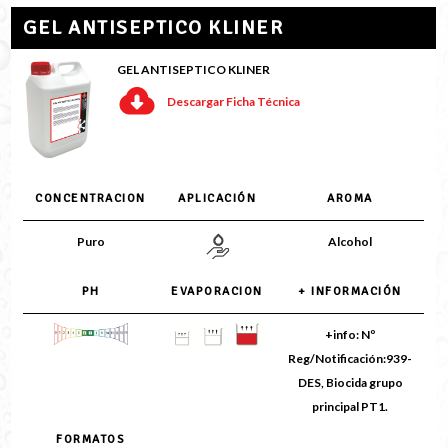
GEL ANTISEPTICO KLINER
GEL ANTISEPTICO KLINER
Descargar Ficha Técnica
CONCENTRACION
APLICACIÓN
AROMA
Puro
Alcohol
PH
EVAPORACION
+ INFORMACIÓN
+info: Nº
Reg/Notificación:939-
DES, Biocida grupo
principal PT1.
FORMATOS