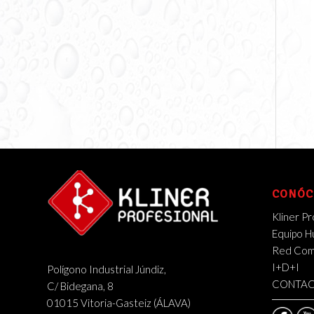
CONÓC
Kliner Pr
Equipo 
Red Come
I+D+I
Polígono Industrial Júndiz,
CONTA
C/ Bidegana, 8
01015 Vitoria-Gasteiz (ÁLAVA)