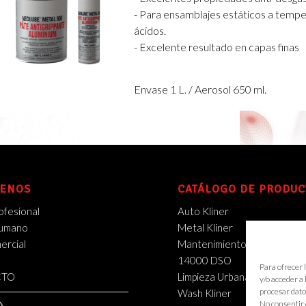
- Para ensamblajes estáticos a tempe
ácidos.
- Excelente resultado en capas finas
Envase 1 L. / Aerosol 650 ml.
ENOS
CATÁLOGO DE PRODUC
ofesional
Auto Kliner
Humano
Metal Kliner
rcial
Mantenimiento Industrial
14000 DSO
Para ofrecer 
CTO
Limpieza Urbana
y/o acceder a
procesar dato
Wash Kliner
No consentir 