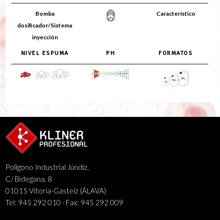
Bomba
Característico
dosificador/Sistema
inyección
NIVEL ESPUMA
PH
FORMATOS
Polígono Industrial Júndiz,
C/ Bidegana, 8
01015 Vitoria-Gasteiz (ÁLAVA)
Tel: 945 292 010 · Fax: 945 292 009