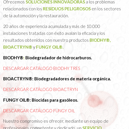
Ofrecemos
SOLUCIONES INNOVADORAS
a los problemas
relacionados con los
RESIDUOS PELIGROSOS
en los sectores
de la automoción y la restauración.
20 años de experiencia acumulada y más de 10.000
instalaciones tratadas con éxito avalan la eficacia y los
resultados obtenidos con nuestro productos
BIODHY®,
BIOACTRYN®
y
FUNGY OIL®.
BIODHY®
:
Biodegradador de hidrocarburos.
DESCARGAR CATÁLOGO BIODHY TRES
BIOACTRYN®:
Biodegradadores de materia orgánica.
DESCARGAR CATÁLOGO BIOACTRYN
FUNGY OIL®:
Biocidas para gasóleos.
DESCARGAR CATÁLOGO FUNGY OIL
Nuestro compromiso es ofrecer, mediante un equipo de
profesionales competente y dedicado, un
SERVICIO