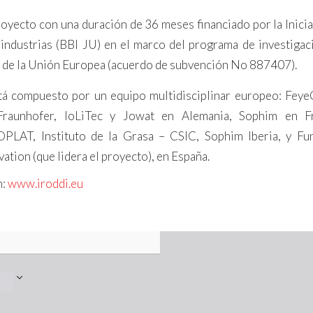
oyecto con una duración de 36 meses financiado por la Inicia
industrias (BBI JU) en el marco del programa de investigac
de la Unión Europea (acuerdo de subvención No 887407).
tá compuesto por un equipo multidisciplinar europeo: Fey
Fraunhofer, IoLiTec y Jowat en Alemania, Sophim en Fr
OPLAT, Instituto de la Grasa – CSIC, Sophim Iberia, y Fu
ation (que lidera el proyecto), en España.
n:
www.iroddi.eu