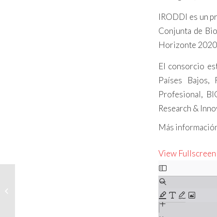
IRODDI es un pr
Conjunta de Bio
Horizonte 2020 
El consorcio es
Países Bajos, 
Profesional, BI
Research & Innov
Más informació
View Fullscreen
Skip
Biodhy Tres, un
to
tratamiento
PDF
biotecnológico de
prevención que
content
disminuye la...