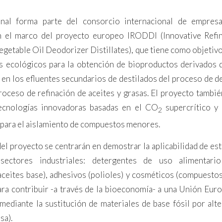
onal forma parte del consorcio internacional de empres
n el marco del proyecto europeo IRODDI (Innovative Refi
vegetable Oil Deodorizer Distillates), que tiene como objetivo
 ecológicos para la obtención de bioproductos derivados 
 en los efluentes secundarios de destilados del proceso de d
proceso de refinación de aceites y grasas. El proyecto tambié
tecnologías innovadoras basadas en el CO
supercrítico y 
2
 para el aislamiento de compuestos menores.
del proyecto se centrarán en demostrar la aplicabilidad de e
sectores industriales: detergentes de uso alimentario 
(aceites base), adhesivos (polioles) y cosméticos (compuest
ara contribuir -a través de la bioeconomía- a una Unión Eur
mediante la sustitución de materiales de base fósil por alte
sa).