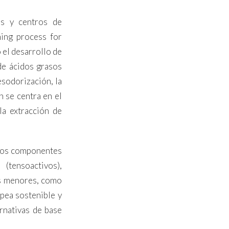
as y centros de
ning process for
 el desarrollo de
de ácidos grasos
esodorización, la
n se centra en el
la extracción de
stos componentes
(tensoactivos),
os menores, como
opea sostenible y
rnativas de base