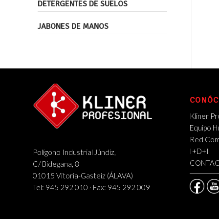
DETERGENTES DE SUELOS
JABONES DE MANOS
CONÓC
Kliner Pr
Equipo 
Red Come
I+D+I
Polígono Industrial Júndiz,
CONTA
C/ Bidegana, 8
01015 Vitoria-Gasteiz (ÁLAVA)
Tel: 945 292 010 · Fax: 945 292 009