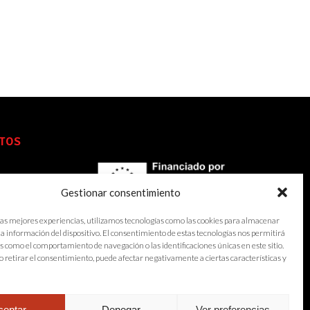
TOS
Gestionar consentimiento
las mejores experiencias, utilizamos tecnologías como las cookies para almacenar
 la información del dispositivo. El consentimiento de estas tecnologías nos permitirá
s como el comportamiento de navegación o las identificaciones únicas en este sitio.
o retirar el consentimiento, puede afectar negativamente a ciertas características y
ceptar
Denegar
Ver preferencias