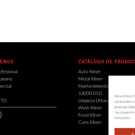
ENOS
CATÁLOGO DE PRODUC
ofesional
Auto Kliner
Humano
Metal Kliner
rcial
Mantenimiento Industrial
14000 DSO
Para ofrecer 
CTO
Limpieza Urbana
y/o acceder a
procesar dato
Wash Kliner
No consentir 
Food Kliner
funciones.
Cons Kliner
A