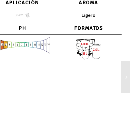
APLICACIÓN
AROMA
Ligero
PH
FORMATOS
De
pa