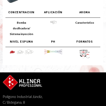
CONCENTRACION
APLICACIÓN
AROMA
Bomba
Característico
dosificadora/
Sistema inyección
NIVEL ESPUMA
PH
FORMATOS
Polígono Industrial Júndiz,
C/ Bidegana, 8