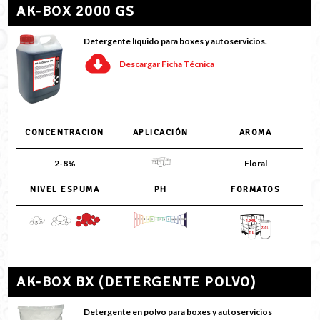
AK-BOX 2000 GS
Detergente líquido para boxes y autoservicios.
Descargar Ficha Técnica
CONCENTRACION
APLICACIÓN
AROMA
2-8%
Floral
NIVEL ESPUMA
PH
FORMATOS
AK-BOX BX (DETERGENTE POLVO)
Detergente en polvo para boxes y autoservicios