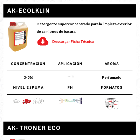
AK-ECOLKLIN
Detergente superconcentrado para la limpieza exterior
de camiones de basura.
Descargar Ficha Técnica
CONCENTRACION
APLICACIÓN
AROMA
3-5%
Perfumado
NIVEL ESPUMA
PH
FORMATOS
AK- TRONER ECO