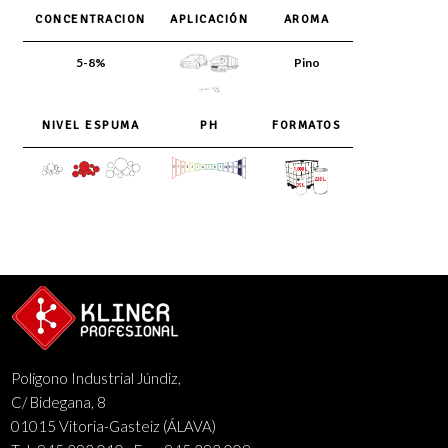
CONCENTRACION
APLICACIÓN
AROMA
5-8%
Pino
NIVEL ESPUMA
PH
FORMATOS
Polígono Industrial Júndiz,
C/ Bidegana, 8
01015 Vitoria-Gasteiz (ÁLAVA)