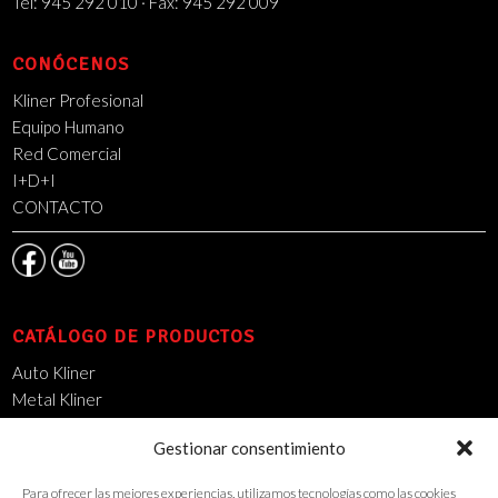
Tel: 945 292 010 · Fax: 945 292 009
CONÓCENOS
Kliner Profesional
Equipo Humano
Red Comercial
I+D+I
CONTACTO
CATÁLOGO DE PRODUCTOS
Auto Kliner
Metal Kliner
Mantenimiento Industrial
Gestionar consentimiento
14000 DSO
Limpieza Urbana
Para ofrecer las mejores experiencias, utilizamos tecnologías como las cookies