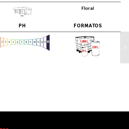
Floral
PH
FORMATOS
De
au