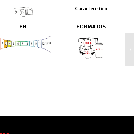
Característico
PH
FORMATOS
De
ex