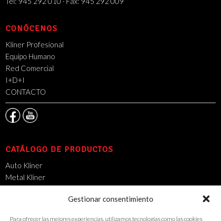
Tel: 945 292 010 · Fax: 945 292 009
CONÓCENOS
Kliner Profesional
Equipo Humano
Red Comercial
I+D+I
CONTACTO
CATÁLOGO DE PRODUCTOS
Auto Kliner
Metal Kliner
Mantenimiento Industrial
Gestionar consentimiento
14000 DSO
Limpieza Urbana
Para ofrecer las mejores experiencias, utilizamos tecnologías como las cookies