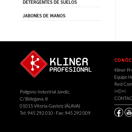
DETERGENTES DE SUELOS
JABONES DE MANOS
CONÓC
Kliner Pr
Equipo 
Red Come
I+D+I
Polígono Industrial Júndiz,
CONTA
C/ Bidegana, 8
01015 Vitoria-Gasteiz (ÁLAVA)
Tel: 945 292 010 · Fax: 945 292 009