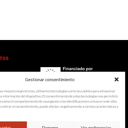
TOS
Gestionar consentimiento
las mejores experiencias, utilizamos tecnologías como las cookies para almacenar
 la información del dispositivo. El consentimiento de estas tecnologías nos permitirá
s como el comportamiento de navegación o las identificaciones únicas en este sitio.
o retirar el consentimiento, puede afectar negativamente a ciertas características y
ceptar
Denegar
Ver preferencias