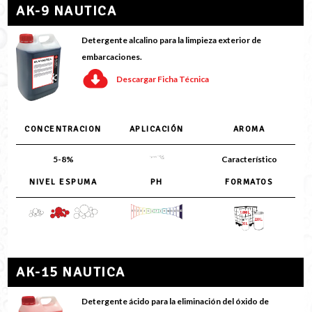
AK-9 NAUTICA
Detergente alcalino para la limpieza exterior de
embarcaciones.
Descargar Ficha Técnica
CONCENTRACION
APLICACIÓN
AROMA
5-8%
Característico
NIVEL ESPUMA
PH
FORMATOS
AK-15 NAUTICA
Detergente ácido para la eliminación del óxido de