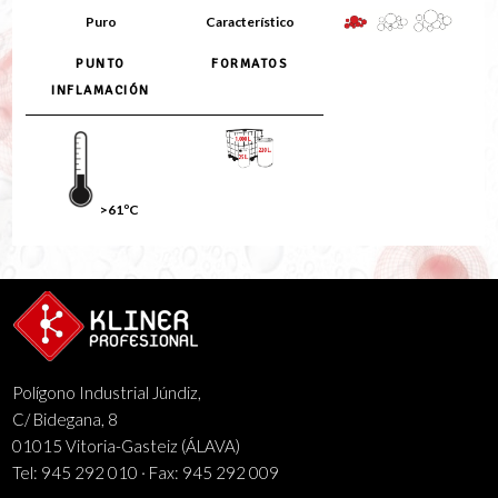
Puro
Característico
PUNTO
FORMATOS
INFLAMACIÓN
>61ºC
Polígono Industrial Júndiz,
C/ Bidegana, 8
01015 Vitoria-Gasteiz (ÁLAVA)
Tel: 945 292 010 · Fax: 945 292 009