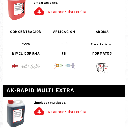
embarcaciones.
Descargar Ficha Técnica
CONCENTRACION
APLICACIÓN
AROMA
2-3%
Característico
NIVEL ESPUMA
PH
FORMATOS
AK-RAPID MULTI EXTRA
Limpiador multiusos.
Descargar Ficha Técnica