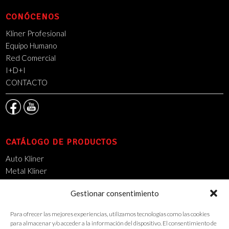
CONÓCENOS
Kliner Profesional
Equipo Humano
Red Comercial
I+D+I
CONTACTO
CATÁLOGO DE PRODUCTOS
Auto Kliner
Metal Kliner
Mantenimiento Industrial
Gestionar consentimiento
14000 DSO
Limpieza Urbana
Para ofrecer las mejores experiencias, utilizamos tecnologías como las cookies
Wash Kliner
para almacenar y/o acceder a la información del dispositivo. El consentimiento de